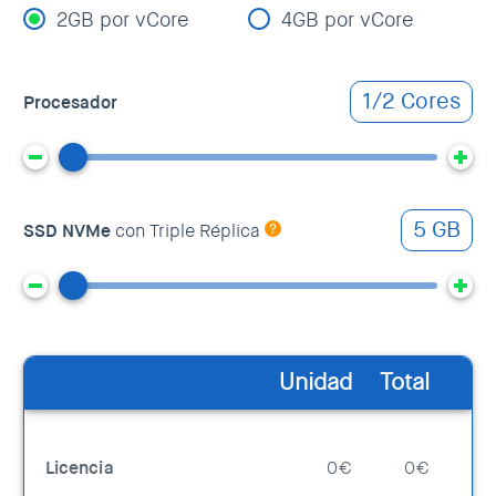
2GB por vCore
4GB por vCore
1/2 Cores
Procesador
5 GB
SSD NVMe
con Triple Réplica
Unidad
Total
Licencia
0€
0€