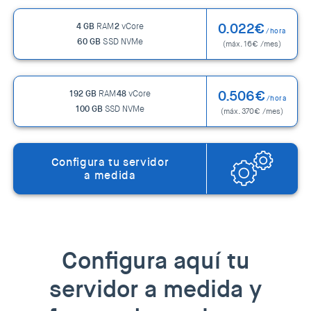
0.022€
4 GB
RAM
2
vCore
/hora
60 GB
SSD NVMe
(máx. 16€ /mes)
0.506€
192 GB
RAM
48
vCore
/hora
100 GB
SSD NVMe
(máx. 370€ /mes)
Configura tu servidor
a medida
Configura aquí tu
servidor a medida y