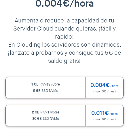
0.004€/hora
Aumenta o reduce la capacidad de tu
Servidor Cloud cuando quieras, ¡fácil y
rápido!
En Clouding los servidores son dinámicos,
¡lánzate a probarnos y consigue tus 5€ de
saldo gratis!
0.004€
1 GB
RAM
½
vCore
/hora
5 GB
SSD NVMe
(máx. 3€ /mes)
0.011€
2 GB
RAM
1
vCore
/hora
30 GB
SSD NVMe
(máx. 8€ /mes)