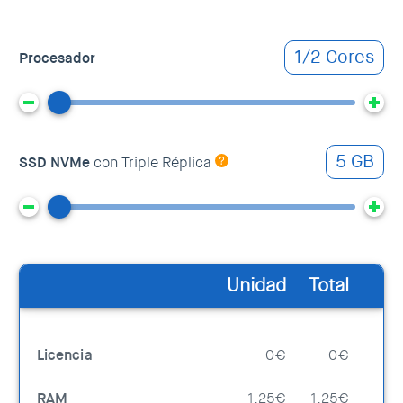
1/2 Cores
Procesador
5 GB
SSD NVMe
con Triple Réplica
Unidad
Total
Licencia
0€
0€
RAM
1.25€
1.25€