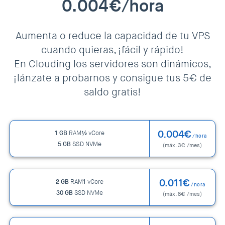
0.004€/hora
Aumenta o reduce la capacidad de tu VPS
cuando quieras, ¡fácil y rápido!
En Clouding los servidores son dinámicos,
¡lánzate a probarnos y consigue tus 5€ de
saldo gratis!
0.004€
1 GB
RAM
½
vCore
/hora
5 GB
SSD NVMe
(máx. 3€ /mes)
0.011€
2 GB
RAM
1
vCore
/hora
30 GB
SSD NVMe
(máx. 8€ /mes)