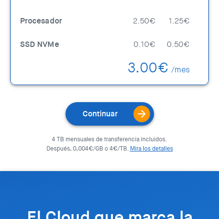
Procesador
2.50€
1.25€
SSD NVMe
0.10€
0.50€
3.00€
/mes
Continuar
4 TB mensuales de transferencia incluidos.
Después, 0,004€/GB o 4€/TB.
Mira los detalles
El Cloud que marca la