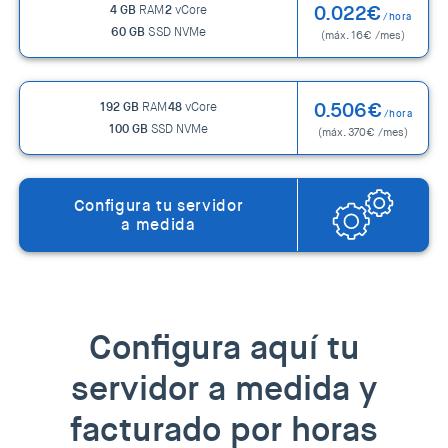
0.022€
4 GB
RAM
2
vCore
/hora
60 GB
SSD NVMe
(máx. 16€ /mes)
0.506€
192 GB
RAM
48
vCore
/hora
100 GB
SSD NVMe
(máx. 370€ /mes)
Configura tu servidor
a medida
Configura aquí tu
servidor a medida y
facturado por horas