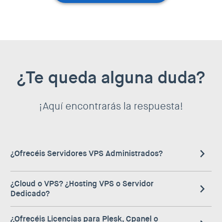
¿Te queda alguna duda?
¡Aquí encontrarás la respuesta!
¿Ofrecéis Servidores VPS Administrados?
En lugar de ofrecerte lo que tradicionalmente se entiende
¿Cloud o VPS? ¿Hosting VPS o Servidor
como Servidores VPS administrados, te ofrecemos
Dedicado?
nuestro servicio de Cloud Pros.¡Los expertos de Clouding
En nuestra web verás que nos referimos al servicio tanto
a tu disposición!
¿Ofrecéis Licencias para Plesk, Cpanel o