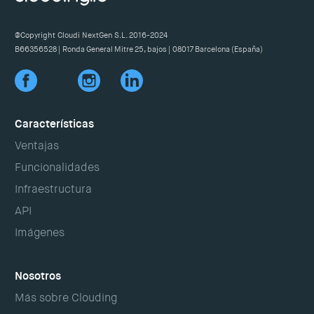
velocidades más elevadas, sin descuidar en ningún
renunciar a ninguna ventaja. ¡Así de fácil!
momento nuestra conectividad internacional. Para que
@Copyright Cloudi NextGen S.L. 2016-2024
tus contenidos siempre sean accesibles a la mayor
B66356528 | Ronda General Mitre 25, bajos | 08017 Barcelona (España)
velocidad desde cualquier punto del planeta.
Características
Ventajas
Funcionalidades
Infraestructura
API
Imágenes
Nosotros
Más sobre Clouding