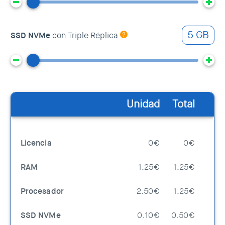
5 GB
SSD NVMe
con Triple Réplica
Unidad
Total
Licencia
0€
0€
RAM
1.25€
1.25€
Procesador
2.50€
1.25€
SSD NVMe
0.10€
0.50€