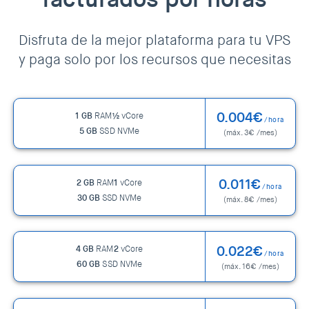
Disfruta de la mejor plataforma para tu VPS
y paga solo por los recursos que necesitas
0.004€
1 GB
RAM
½
vCore
/hora
5 GB
SSD NVMe
(máx. 3€ /mes)
0.011€
2 GB
RAM
1
vCore
/hora
30 GB
SSD NVMe
(máx. 8€ /mes)
0.022€
4 GB
RAM
2
vCore
/hora
60 GB
SSD NVMe
(máx. 16€ /mes)