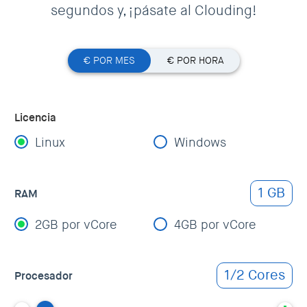
segundos y, ¡pásate al Clouding!
€ POR MES
€ POR HORA
Licencia
Linux
Windows
1 GB
RAM
2GB por vCore
4GB por vCore
1/2 Cores
Procesador