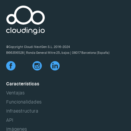
tener que pagar ninguna licencia.
VPS supervitaminado, un Servidor Dedicado más flexible
Al encontrarse nuestra plataforma físicamente en
necesites.
o un Servidor Cloud asequible y fácil de utilizar.
Barcelona, intercambiamos tráfico con todos los
operadores nacionales en diferentes puntos de España:
Uno de nuestros objetivos es unificar VPS, Dedicados y
ofreciéndote así los mejores tiempos de respuesta y las
Cloud en un solo servicio, para que no tengas que
velocidades más elevadas, sin descuidar en ningún
renunciar a ninguna ventaja. ¡Así de fácil!
momento nuestra conectividad internacional. Para que
@Copyright Cloudi NextGen S.L. 2016-2024
tus contenidos siempre sean accesibles a la mayor
B66356528 | Ronda General Mitre 25, bajos | 08017 Barcelona (España)
velocidad desde cualquier punto del planeta.
Características
Ventajas
Funcionalidades
Infraestructura
API
Imágenes