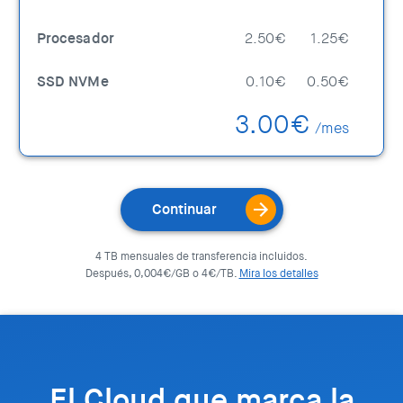
Procesador
2.50€
1.25€
SSD NVMe
0.10€
0.50€
3.00€
/mes
Continuar
4 TB mensuales de transferencia incluidos.
Después, 0,004€/GB o 4€/TB.
Mira los detalles
El Cloud que marca la