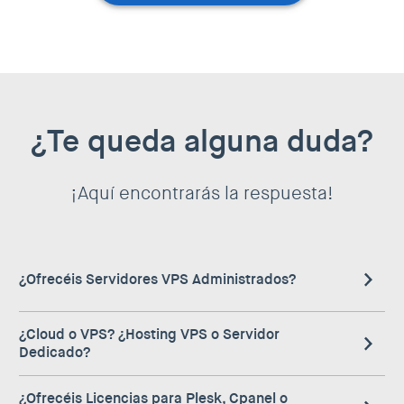
¿Te queda alguna duda?
¡Aquí encontrarás la respuesta!
¿Ofrecéis Servidores VPS Administrados?
En lugar de ofrecerte lo que tradicionalmente se entiende
¿Cloud o VPS? ¿Hosting VPS o Servidor
como Servidores VPS administrados, te ofrecemos
Dedicado?
nuestro servicio de Cloud Pros.¡Los expertos de Clouding
En nuestra web verás que nos referimos al servicio tanto
a tu disposición!
¿Ofrecéis Licencias para Plesk, Cpanel o