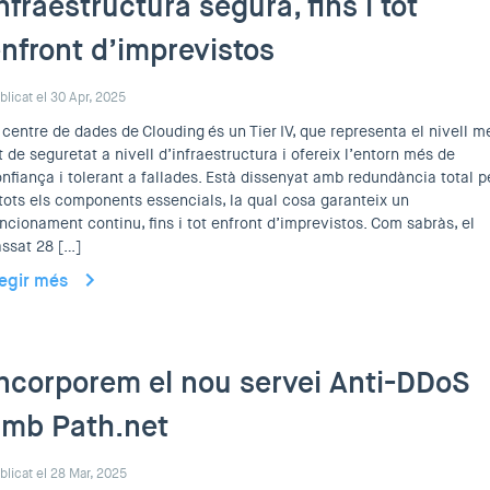
nfraestructura segura, fins i tot
nfront d’imprevistos
blicat el 30 Apr, 2025
 centre de dades de Clouding és un Tier IV, que representa el nivell m
t de seguretat a nivell d’infraestructura i ofereix l’entorn més de
nfiança i tolerant a fallades. Està dissenyat amb redundància total p
tots els components essencials, la qual cosa garanteix un
ncionament continu, fins i tot enfront d’imprevistos. Com sabràs, el
ssat 28 […]
legir més
ncorporem el nou servei Anti-DDoS
mb Path.net
blicat el 28 Mar, 2025