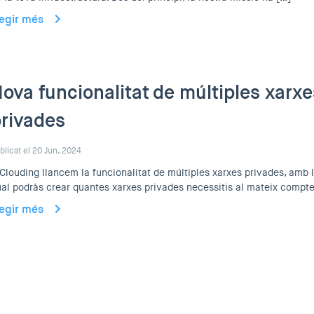
legir més
ova funcionalitat de múltiples xarxe
rivades
blicat el 20 Jun, 2024
Clouding llancem la funcionalitat de múltiples xarxes privades, amb 
al podràs crear quantes xarxes privades necessitis al mateix compte
legir més