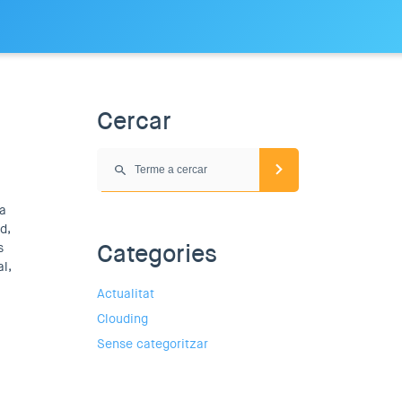
Cercar
ra
d,
Categories
s
l,
Actualitat
Clouding
Sense categoritzar