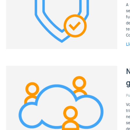
A 
se
fu
de
te
Co
L
N
g
Pu
V
tr
ne
se
de