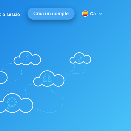
Ca
Crea un compte
cia sessió