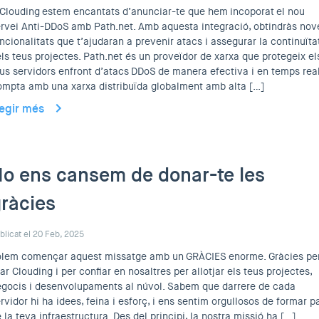
Clouding estem encantats d’anunciar-te que hem incoporat el nou
rvei Anti-DDoS amb Path.net. Amb aquesta integració, obtindràs nov
ncionalitats que t’ajudaran a prevenir atacs i assegurar la continuïta
ls teus projectes. Path.net és un proveïdor de xarxa que protegeix el
us servidors enfront d’atacs DDoS de manera efectiva i en temps real
mpta amb una xarxa distribuïda globalment amb alta […]
legir més
o ens cansem de donar-te les
ràcies
blicat el 20 Feb, 2025
olem començar aquest missatge amb un GRÀCIES enorme. Gràcies pe
iar Clouding i per confiar en nosaltres per allotjar els teus projectes,
gocis i desenvolupaments al núvol. Sabem que darrere de cada
rvidor hi ha idees, feina i esforç, i ens sentim orgullosos de formar p
 la teva infraestructura. Des del principi, la nostra missió ha […]