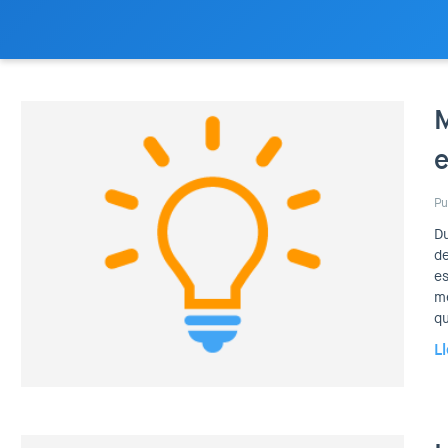
M
e
Pu
Du
de
es
mé
qu
L