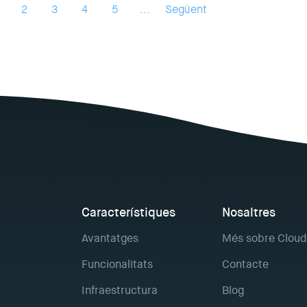
2
3
4
5
...
Següent
Característiques
Nosaltres
Avantatges
Més sobre Cloud
Funcionalitats
Contacte
Infraestructura
Blog