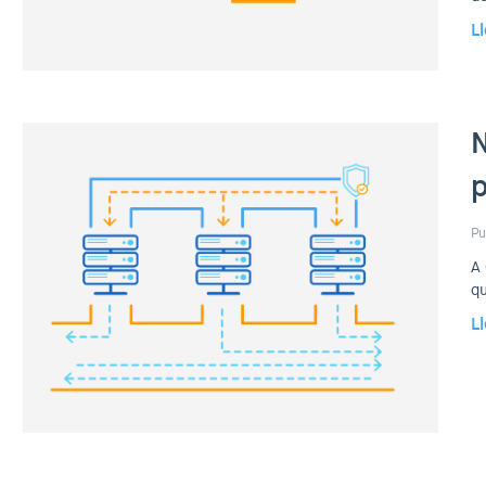
L
N
p
Pu
A 
qu
L