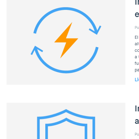
I
e
Pu
El
al
co
a 
fu
pa
L
I
a
Pu