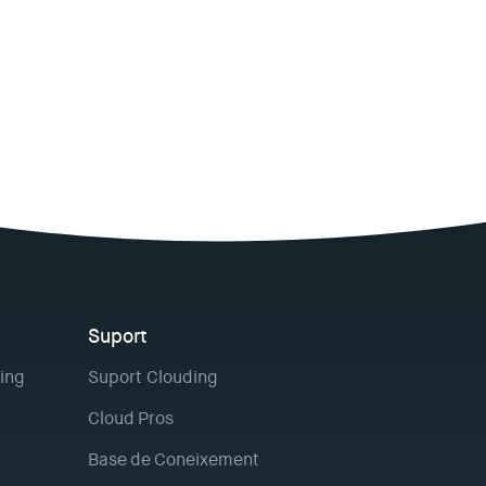
Suport
ing
Suport Clouding
Cloud Pros
Base de Coneixement