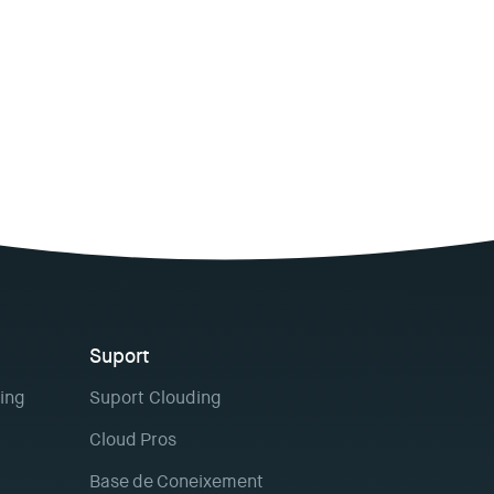
Suport
ing
Suport Clouding
Cloud Pros
Base de Coneixement