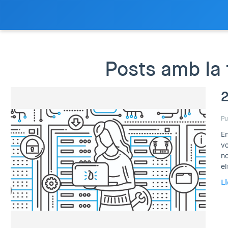
Posts amb la t
2
Pu
En
vo
no
el
L