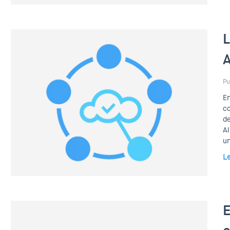
L
A
Pu
En
co
de
Al
un
L
E