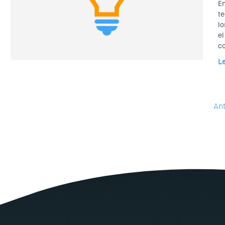
En
te
lo
el
co
L
Ant