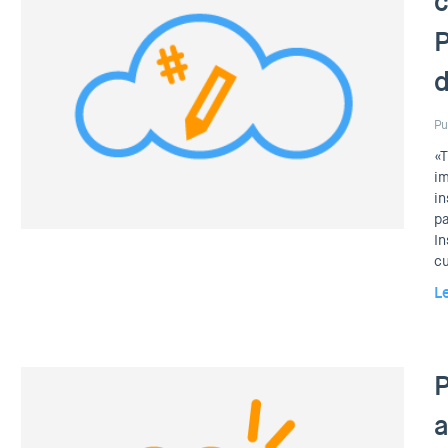
c
P
d
Pu
«T
im
in
pa
In
cu
L
P
a