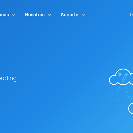
ticas
Nosotros
Soporte
I
louding