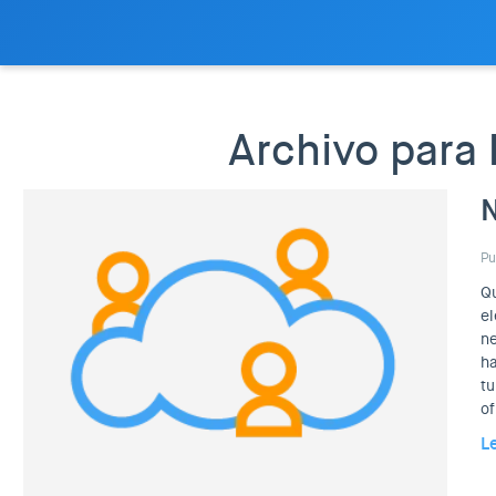
Archivo para 
N
Pu
Q
el
ne
ha
tu
of
L