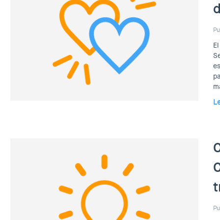
d
Pu
El
Se
es
pa
ma
L
C
C
t
Pu