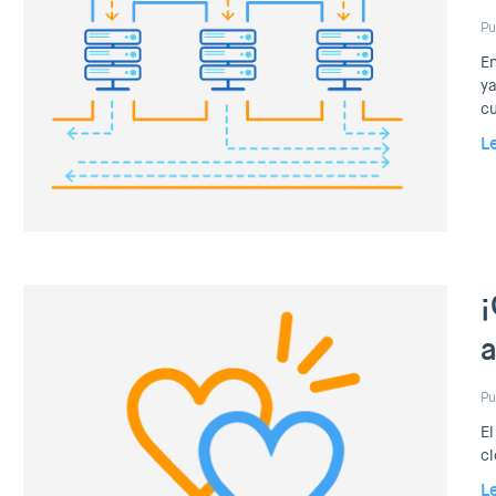
Pu
En
ya
cu
L
¡
a
Pu
El
cl
L