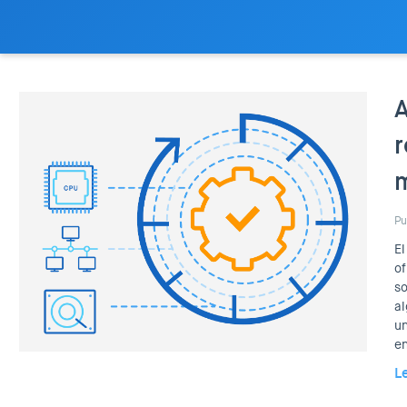
A
r
m
Pu
El
of
so
al
un
e
L