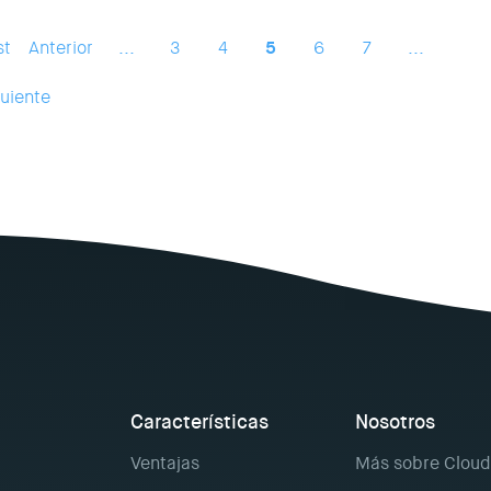
st
Anterior
...
3
4
5
6
7
...
uiente
Características
Nosotros
Ventajas
Más sobre Cloud