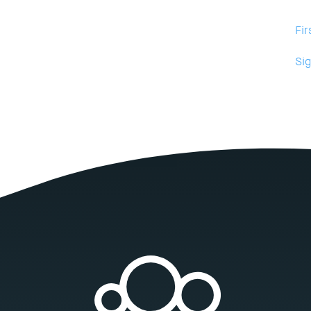
Fir
Sig