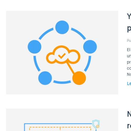
Y
p
Pu
El
un
pr
co
No
L
N
r