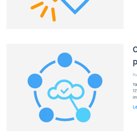
O
p
Pu
Ya
17
in
L