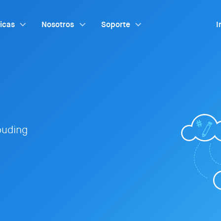
ticas
Nosotros
Soporte
I
louding