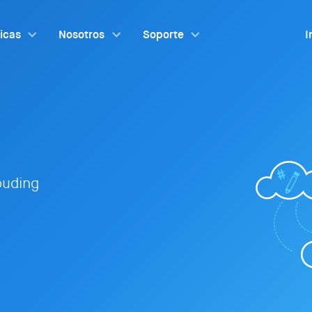
ticas
Nosotros
Soporte
I
louding