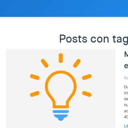
Posts con tag
M
e
Pu
Du
in
se
nu
ac
40
L