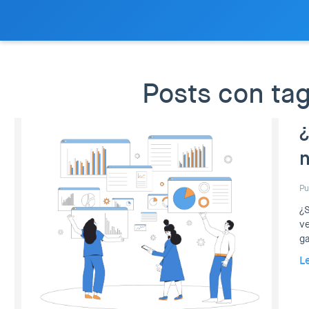
Posts con tag
¿
n
Pu
¿S
ve
g
L