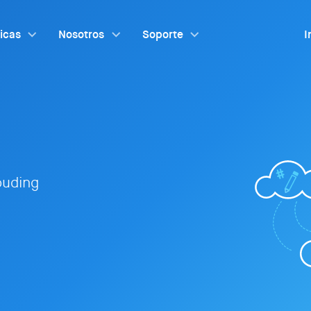
ticas
Nosotros
Soporte
I
louding