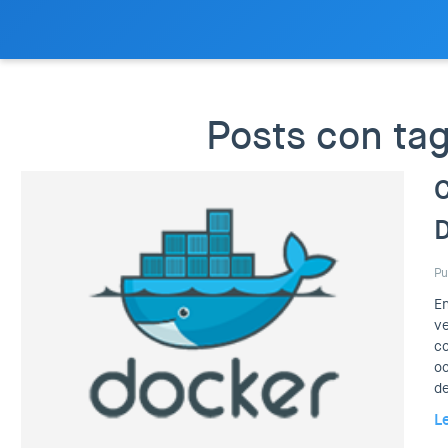
Posts con tag
C
Pu
En
v
co
oc
de
L