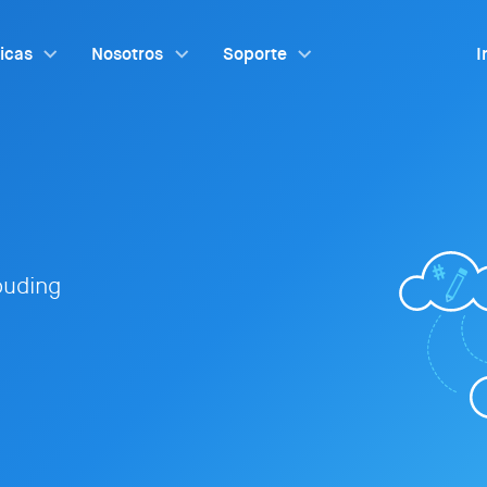
ticas
Nosotros
Soporte
I
louding