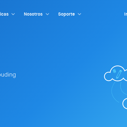
ticas
Nosotros
Soporte
I
louding