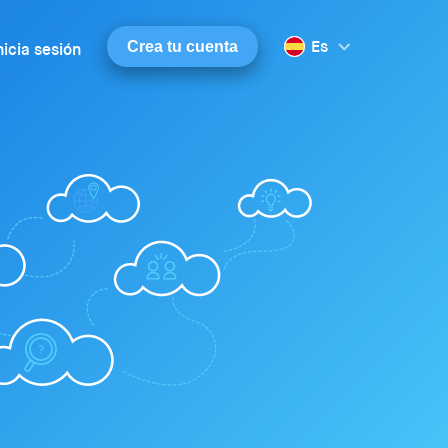
Es
Crea tu cuenta
nicia sesión