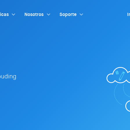
ticas
Nosotros
Soporte
I
louding