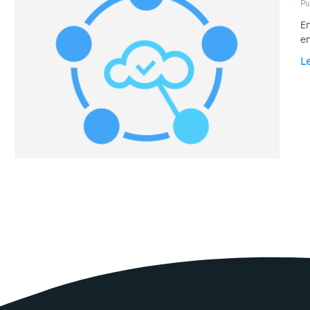
Pu
En
en
L