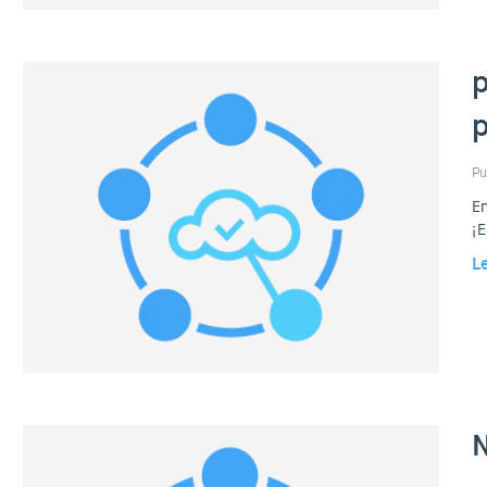
p
p
Pu
En
¡E
L
N