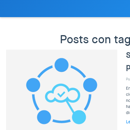
Posts con ta
S
p
Pu
En
cl
no
ha
di
L