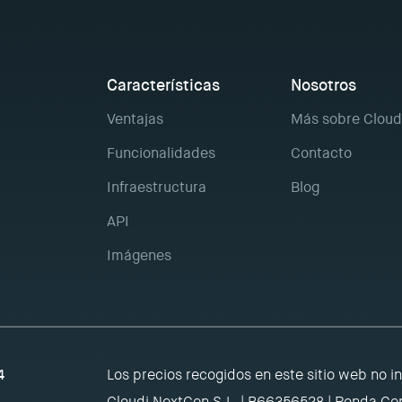
Características
Nosotros
Ventajas
Más sobre Cloud
Funcionalidades
Contacto
Infraestructura
Blog
API
Imágenes
4
Los precios recogidos en este sitio web no i
Cloudi NextGen S.L. | B66356528 | Ronda Gen