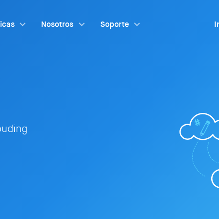
ticas
Nosotros
Soporte
I
louding