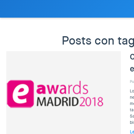
Posts con tag
C
Pu
Lo
ne
me
ta
Sa
bi
L