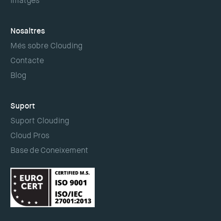
Imatges
Nosaltres
Més sobre Clouding
Contacte
Blog
Suport
Suport Clouding
Cloud Pros
Base de Coneixement