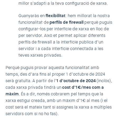
millor s’adapti a la teva configuració de xarxa.
Guanyaràs en
flexibilitat
: hem millorat la nostra
funcionalitat de
perfils de firewall
perquè puguis
configurar-los per interfície de xarxa en lloc de
per servidor. Això et permet aplicar diferents
perfils de firewall a la interfície pública d’un
servidor i a cada interfície connectada a les
teves xarxes privades.
Perquè puguis provar aquesta funcionalitat amb
temps, des d’ara fins al proper 1 d’octubre de 2024
serà gratuïta. A partir de l’
1 d’octubre de 2024
(inclòs),
cada xarxa privada tindrà un
cost d’1€/mes com a
màxim
. És a dir, només cobrarem pel temps que la
xarxa estigui creada, amb un màxim d’1€ al mes (i el
cost serà el mateix tant si assignes la xarxa a múltiples
servidors com si no ho fas).