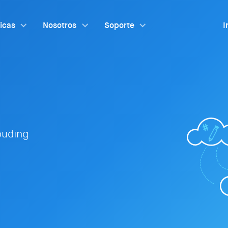
ticas
Nosotros
Soporte
I
louding