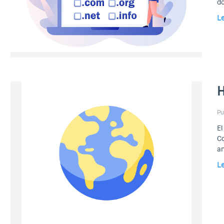
do
L
H
Pu
El
Co
an
L