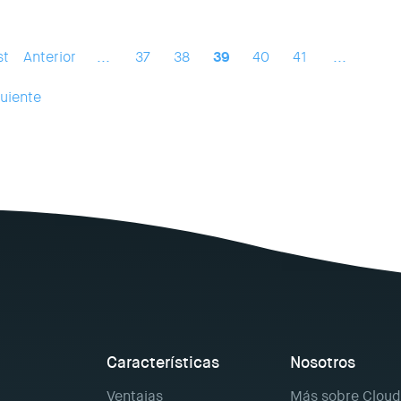
st
Anterior
...
37
38
39
40
41
...
uiente
Características
Nosotros
Ventajas
Más sobre Cloud