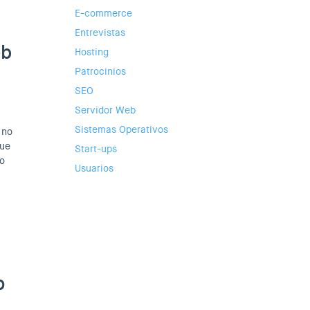
E-commerce
Entrevistas
eb
Hosting
Patrocinios
SEO
Servidor Web
Sistemas Operativos
 no
que
Start-ups
io
Usuarios
p