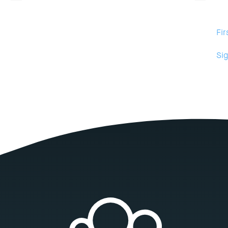
Fir
Sig