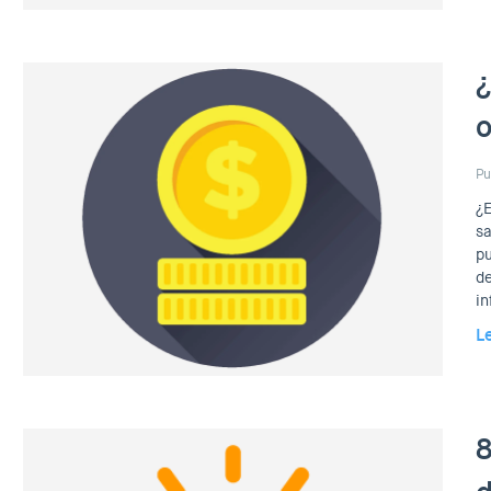
¿
o
Pu
¿E
sa
pu
de
in
L
8