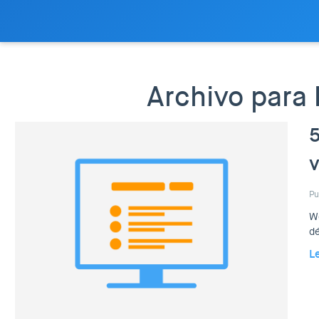
Archivo para 
5
v
Pu
Wo
dé
L