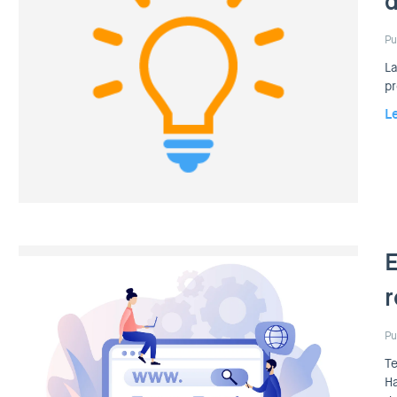
d
Pu
La
pr
L
E
r
Pu
Te
Ha