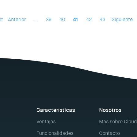
st
Anterior
...
39
40
41
42
43
Siguiente
Características
Nosotros
Ventajas
Más sobre Cloud
Funcionalidades
Contacto