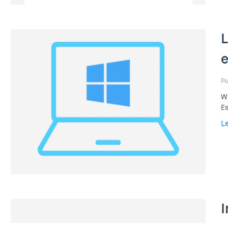
L
Pu
Wi
Es
L
I