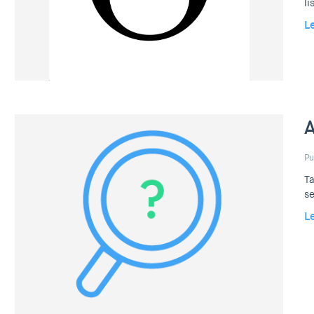
li
L
A
Pu
Ta
se
L