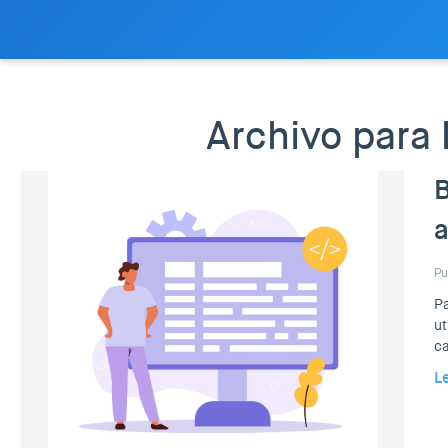
Archivo para 
B
a
Pu
Pa
ut
c
L