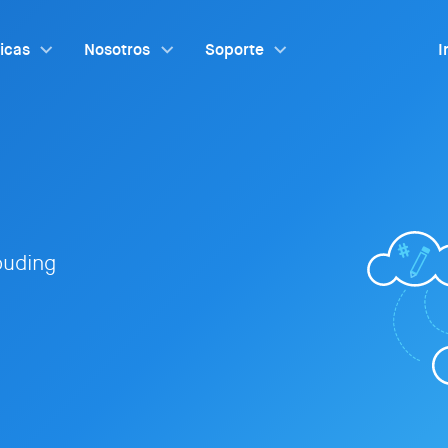
ticas
Nosotros
Soporte
I
louding