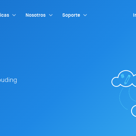
ticas
Nosotros
Soporte
I
louding