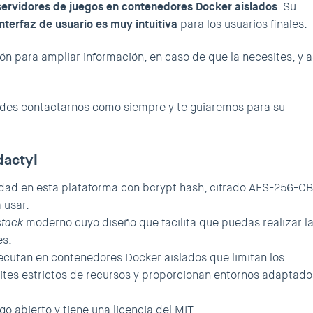
servidores de juegos en contenedores Docker aislados
. Su
interfaz de usuario es muy intuitiva
para los usuarios finales.
 para ampliar información, en caso de que la necesites, y a
edes contactarnos como siempre y te guiaremos para su
dactyl
idad en esta plataforma con bcrypt hash, cifrado AES-256-C
 usar.
stack
moderno cuyo diseño que facilita que puedas realizar l
es.
jecutan en contenedores Docker aislados que limitan los
ites estrictos de recursos y proporcionan entornos adaptado
go abierto y tiene una licencia del
MIT
.