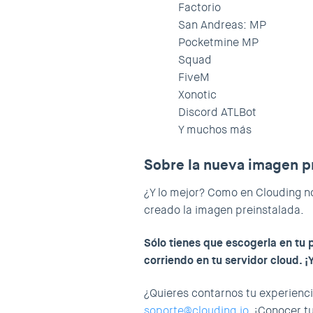
Factorio
San Andreas: MP
Pocketmine MP
Squad
FiveM
Xonotic
Discord ATLBot
Y muchos más
Sobre la nueva imagen p
¿Y lo mejor? Como en Clouding no
creado la imagen preinstalada.
Sólo tienes que escogerla en tu 
corriendo en tu servidor cloud. ¡Y
¿Quieres contarnos tu experienc
soporte@clouding.io
. ¡Conocer t