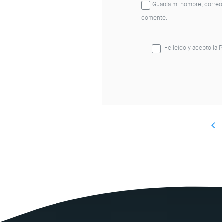
Guarda mi nombre, correo
comente.
He leído y acepto la
P