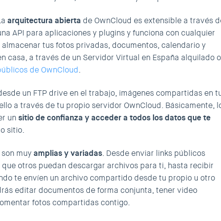
La
arquitectura abierta
de OwnCloud es extensible a través d
una API para aplicaciones y plugins y funciona con cualquier
almacenar tus fotos privadas, documentos, calendario y
en casa, a través de un Servidor Virtual en España alquilado o
públicos de OwnCloud
.
desde un FTP drive en el trabajo, imágenes compartidas en t
llo a través de tu propio servidor OwnCloud. Básicamente, l
er un
sitio de confianza y acceder a todos los datos que te
 sitio.
e son muy
amplias y variadas
. Desde enviar links públicos
que otros puedan descargar archivos para ti, hasta recibir
ando te envíen un archivo compartido desde tu propio u otro
rás editar documentos de forma conjunta, tener video
comentar fotos compartidas contigo.