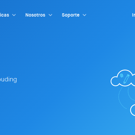
ticas
Nosotros
Soporte
I
louding