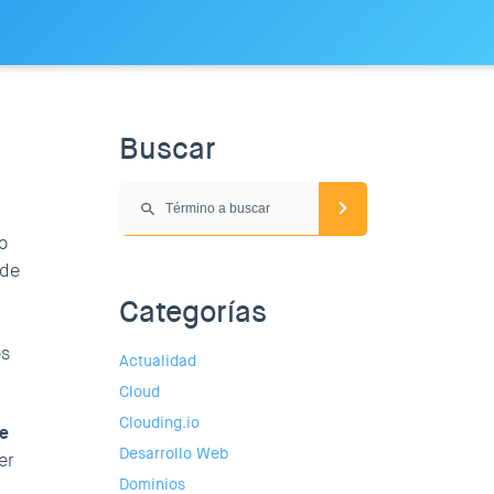
Buscar
o
 de
Categorías
os
Actualidad
Cloud
Clouding.io
e
Desarrollo Web
er
Dominios