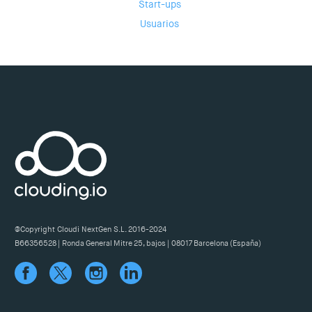
Start-ups
Usuarios
@Copyright Cloudi NextGen S.L. 2016-2024
B66356528 | Ronda General Mitre 25, bajos | 08017 Barcelona (España)